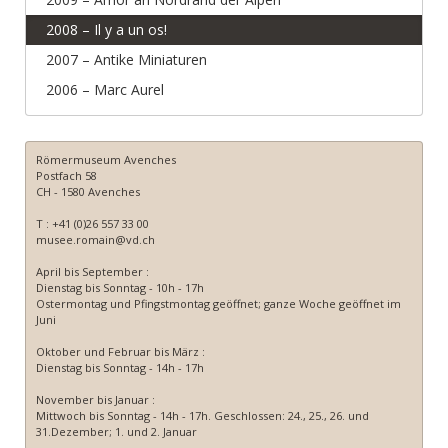
2008 – Il y a un os!
2007 – Antike Miniaturen
2006 – Marc Aurel
Römermuseum Avenches
Postfach 58
CH - 1580 Avenches
T : +41 (0)26 557 33 00
musee.romain@vd.ch
April bis September :
Dienstag bis Sonntag - 10h - 17h
Ostermontag und Pfingstmontag geöffnet; ganze Woche geöffnet im
Juni
Oktober und Februar bis März :
Dienstag bis Sonntag - 14h - 17h
November bis Januar :
Mittwoch bis Sonntag - 14h - 17h. Geschlossen: 24., 25., 26. und
31.Dezember; 1. und 2. Januar