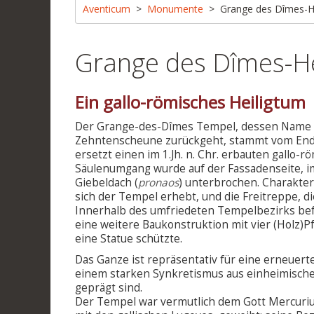
Aventicum
Monumente
Grange des Dîmes-H
Grange des Dîmes-H
Ein gallo-römisches Heiligtum
Der Grange-des-Dîmes Tempel, dessen Name auf
Zehntenscheune zurückgeht, stammt vom Ende 
ersetzt einen im 1.Jh. n. Chr. erbauten gallo-
Säulenumgang wurde auf der Fassadenseite, im
Giebeldach (
pronaos
) unterbrochen. Charakter
sich der Tempel erhebt, und die Freitreppe, 
Innerhalb des umfriedeten Tempelbezirks bef
eine weitere Baukonstruktion mit vier (Holz)Pf
eine Statue schützte.
Das Ganze ist repräsentativ für eine erneuert
einem starken Synkretismus aus einheimisch
geprägt sind.
Der Tempel war vermutlich dem Gott Mercurius