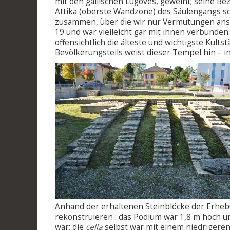
mit den gallischen Lugoves, geweiht; seine B
Attika (oberste Wandzone) des Säulengangs sc
zusammen, über die wir nur Vermutungen anst
19 und war vielleicht gar mit ihnen verbunden
offensichtlich die älteste und wichtigste Kul
Bevölkerungsteils weist dieser Tempel hin – i
Anhand der erhaltenen Steinblöcke der Erheb
rekonstruieren : das Podium war 1,8 m hoch u
war; die
cella
selbst war mit einem niedrigere