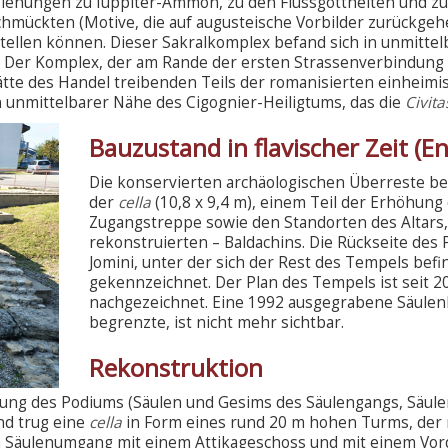
eziehungen zu Iuppiter-Ammon, zu den Flussgottheiten und z
hmückten (Motive, die auf augusteische Vorbilder zurückgeh
ellen können. Dieser Sakralkomplex befand sich in unmittel
. Der Komplex, der am Rande der ersten Strassenverbindung d
tstätte des Handel treibenden Teils der romanisierten einhei
n unmittelbarer Nähe des Cigognier-Heiligtums, das die
Civit
Bauzustand in flavischer Zeit (En
Die konservierten archäologischen Überreste 
der
cella
(10,8 x 9,4 m), einem Teil der Erhöhung
Zugangstreppe sowie den Standorten des Altars,
rekonstruierten – Baldachins. Die Rückseite des
Jomini, unter der sich der Rest des Tempels bef
gekennzeichnet. Der Plan des Tempels ist seit 20
nachgezeichnet. Eine 1992 ausgegrabene Säulen
begrenzte, ist nicht mehr sichtbar.
Rekonstruktion
ung des Podiums (Säulen und Gesims des Säulengangs, Säulen
nd trug eine
cella
in Form eines rund 20 m hohen Turms, der 
n Säulenumgang mit einem Attikageschoss und mit einem Vor