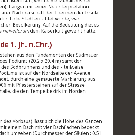
u den Medusen, welche die Medaillons der
en), hängen mit einer Neuinterpretation
barer Nachbarschaft der Thermen der Insula
urch die Stadt errichtet wurde, war
mischen Bevölkerung. Auf die Bedeutung dieses
as Helvetiorum
dem Kaiserkult geweiht hatte.
de 1. Jh. n.Chr.)
bestehen aus den Fundamenten der Südmauer
 des Podiums (20,2 x 20,4 m) samt der
 des Sodbrunnens und des – teilweise
 Podiums ist auf der Nordseite der Avenue
indet, durch eine gemauerte Markierung aus
06 mit Pflastersteinen auf der Strasse
halle, die den Tempelbezirk im Norden
 des Vorbaus) lässt sich die Höhe des Ganzen
mit einem Dach mit vier Dachflächen bedeckt
dach umgeben (Durchmesser der Säulen : 0,51