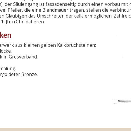
m); der Säulengang ist fassadenseitig durch einen Vorbau mit
 Zwei Pfeiler, die eine Blendmauer tragen, stellen die Verbi
 den Gläubigen das Umschreiten der cella ermöglichen. Zahlr
. Jh. n.Chr. datieren.
iken
rwerk aus kleinen gelben Kalkbruchsteinen;
löcke.
lk in Grosverband.
emalung.
rgoldeter Bronze.